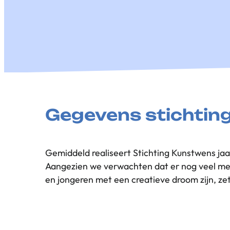
Gegevens stichtin
Gemiddeld realiseert Stichting Kunstwens jaar
Aangezien we verwachten dat er nog veel mee
ambassadeurs binnen de zorg. Benieuwd 
en jongeren met een creatieve droom zijn, z