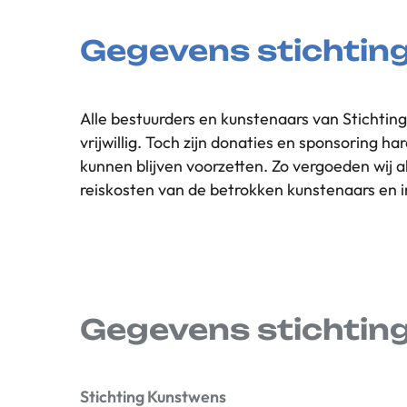
Gegevens stichtin
Alle bestuurders en kunstenaars van Stichti
zichtbaarheid van Stichting Kunstwens
vrijwillig. Toch zijn donaties en sponsoring h
zorgprofessionals ons weten te vinden
kunnen blijven voorzetten. Zo vergoeden wij al
reiskosten van de betrokken kunstenaars en i
Gegevens stichtin
Stichting Kunstwens