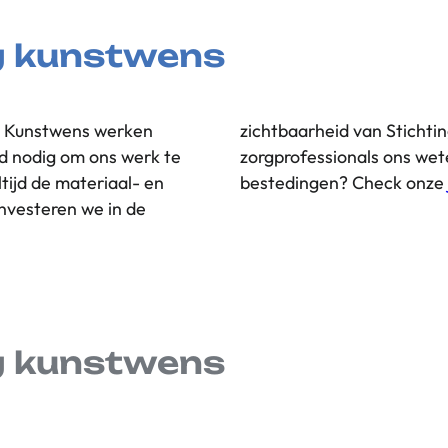
g kunstwens
ng Kunstwens werken
, zodat ouders en
ard nodig om ons werk te
. Benieuwd naar onze
tijd de materiaal- en
bestedingen? Check onze
nvesteren we in de
g kunstwens