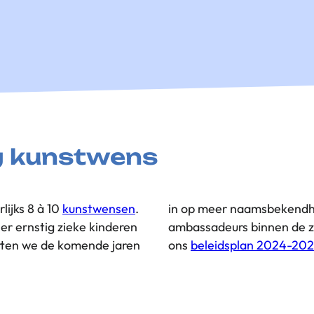
g kunstwens
lijks 8 à 10
kunstwensen
.
in op meer naamsbekendheid en het bouwen van stevig netwerk van
r ernstig zieke kinderen
hoe we dit doen? Check
etten we de komende jaren
ons
beleidsplan 2024-20