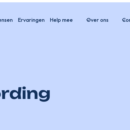
ensen
Ervaringen
Help mee
Over ons
Co
rding