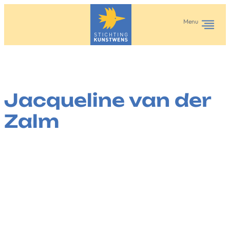
Ga
naar
Menu
de
inhoud
Jacqueline van der
Zalm
·
juli 11, 2025