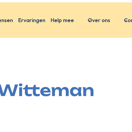
ensen
Ervaringen
Help mee
Over ons
Co
r-Witteman