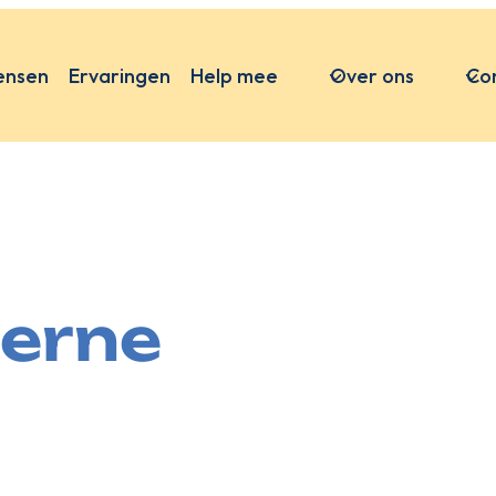
ensen
Ervaringen
Help mee
Over ons
Co
berne