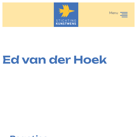
Ga
naar
Menu
de
inhoud
Ed van der Hoek
·
juli 11, 2025