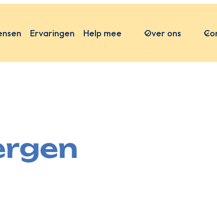
ensen
Ervaringen
Help mee
Over ons
Co
ergen