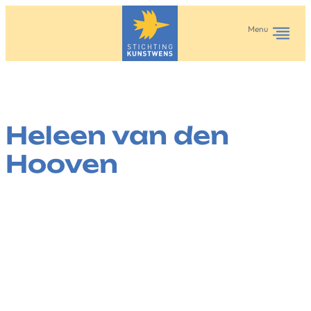
Ga
naar
Menu
de
inhoud
Heleen van den
Hooven
·
juli 11, 2025